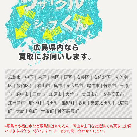
広島市（中区｜東区｜南区｜西区｜安芸区｜安佐北区｜安佐南
区｜佐伯区） | 福山市 | 呉市 | 東広島市 | 尾道市 | 竹原市 | 三原
市 | 府中市 | 三次市 | 庄原市 | 大竹市 | 廿日市市 | 安芸高田市 |
江田島市 | 府中町 | 海田町 | 熊野町 | 坂町 | 安芸太田町 | 北広島
町 | 大崎上島町 | 世羅町 | 神石高原町
※広島市や福山市など広島県はもちろん、岡山や山口など近県でも買取にお伺
いできる場合もございますので、ぜひお問い合わせください。