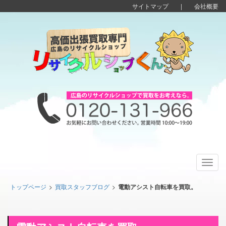
サイトマップ
|
会社概要
Toggl
navig
トップページ
>
買取スタッフブログ
>
電動アシスト自転車を買取。