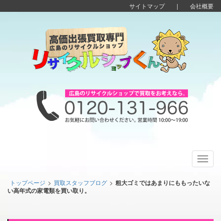
サイトマップ
|
会社概要
Toggl
navig
トップページ
>
買取スタッフブログ
>
粗大ゴミではあまりにももったいな
い高年式の家電類を買い取り。