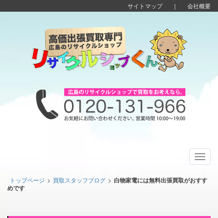
サイトマップ
|
会社概要
Toggl
navig
トップページ
>
買取スタッフブログ
>
白物家電には無料出張買取がおすす
めです