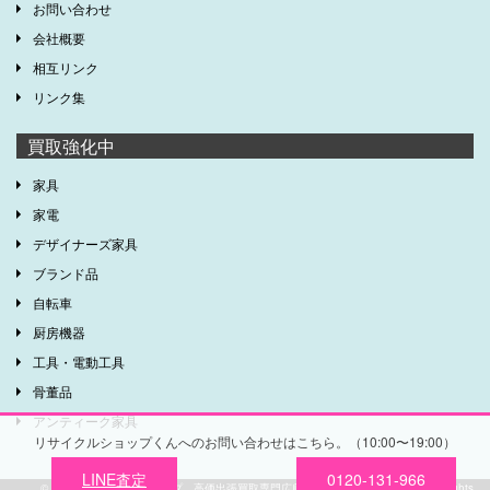
お問い合わせ
会社概要
相互リンク
リンク集
買取強化中
家具
家電
デザイナーズ家具
ブランド品
自転車
厨房機器
工具・電動工具
骨董品
アンティーク家具
リサイクルショップくんへのお問い合わせはこちら。（10:00〜19:00）
LINE査定
0120-131-966
©
広島のリサイクルショップ 高価出張買取専門広島リサイクルショップくん
All Rights