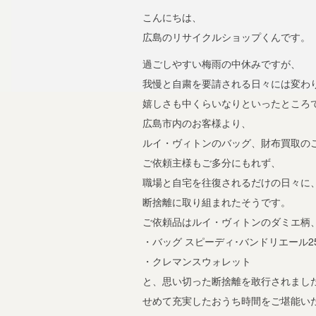
こんにちは、
広島のリサイクルショップくんです。
過ごしやすい梅雨の中休みですが、
我慢と自粛を要請される日々には変わ
嬉しさも中くらいなりといったところ
広島市内のお客様より、
ルイ・ヴィトンのバッグ、財布買取の
ご依頼主様もご多分にもれず、
職場と自宅を往復されるだけの日々に
断捨離に取り組まれたそうです。
ご依頼品はルイ・ヴィトンのダミエ柄
・バッグ スピーディ･バンドリエール2
・クレマンスウォレット
と、思い切った断捨離を敢行されまし
せめて充実したおうち時間をご堪能い