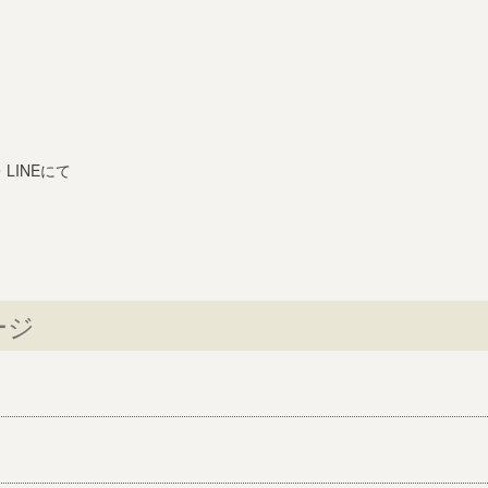
。
LINEにて
ージ