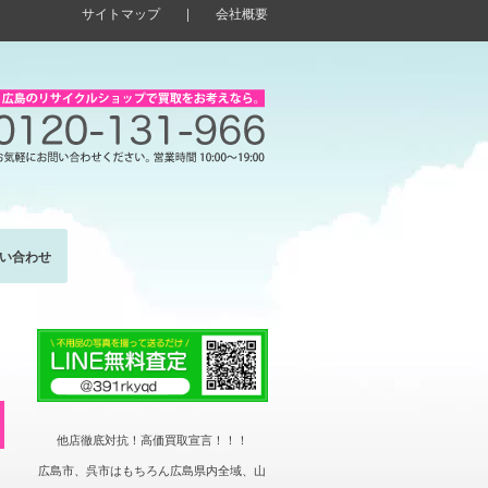
サイトマップ
|
会社概要
い合わせ
他店徹底対抗！高価買取宣言！！！
広島市、呉市はもちろん広島県内全域、山