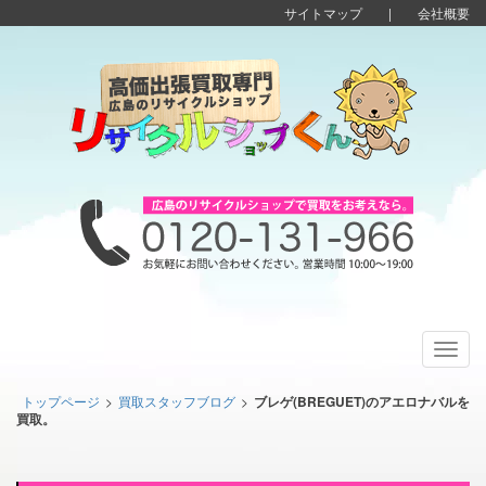
サイトマップ
|
会社概要
Toggl
navig
トップページ
>
買取スタッフブログ
>
ブレゲ(BREGUET)のアエロナバルを
買取。