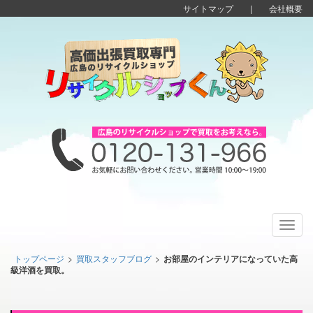
サイトマップ
|
会社概要
Toggl
navig
トップページ
>
買取スタッフブログ
>
お部屋のインテリアになっていた高
級洋酒を買取。